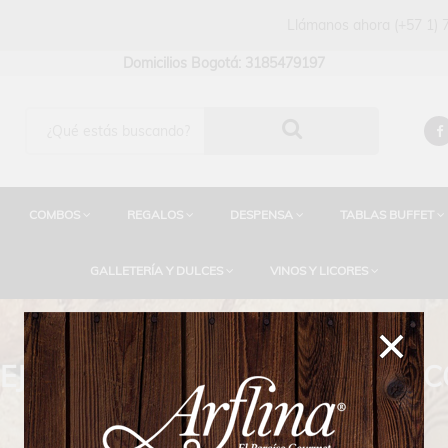
Llámanos ahora
(+57 1)
Domicilios Bogotá: 3185479197
COMBOS
REGALOS
DESPENSA
TABLAS BUFFET
GALLETERÍA Y DULCES
VINOS Y LICORES
EJOR CATEGORÍA DE VINOS Y LI