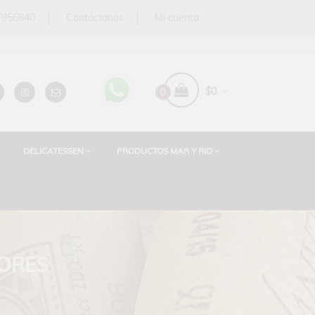
 7956840
Contáctanos
Mi cuenta
$0
0
DELICATESSEN
PRODUCTOS MAR Y RIO
CORES