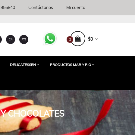
 7956840
Contáctanos
Mi cuenta
$0
0
DELICATESSEN
PRODUCTOS MAR Y RIO
S Y CHOCOLATES