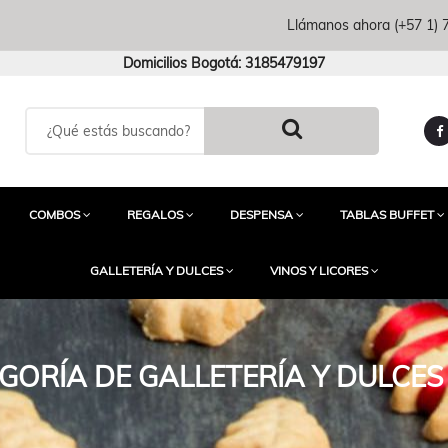
Llámanos ahora
(+57 1)
Domicilios Bogotá: 3185479197
COMBOS
REGALOS
DESPENSA
TABLAS BUFFET
GALLETERÍA Y DULCES
VINOS Y LICORES
GORÍA DE GALLETERÍA Y DULCE