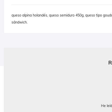
queso alpina holandés, queso semiduro 450g, queso tipo gouda 
sándwich.
R
He leí