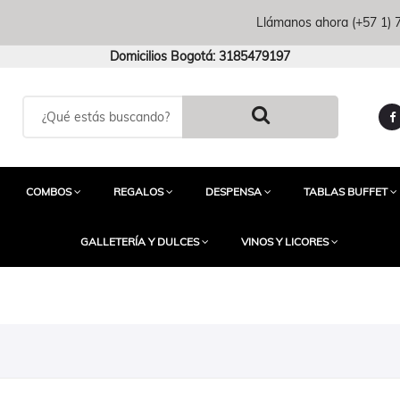
Llámanos ahora
(+57 1)
Domicilios Bogotá: 3185479197
COMBOS
REGALOS
DESPENSA
TABLAS BUFFET
GALLETERÍA Y DULCES
VINOS Y LICORES