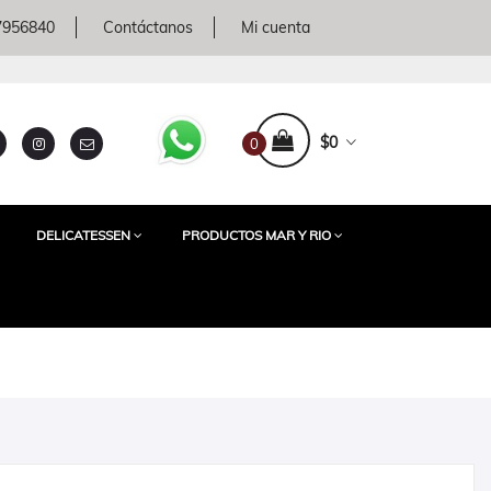
 7956840
Contáctanos
Mi cuenta
$0
0
DELICATESSEN
PRODUCTOS MAR Y RIO