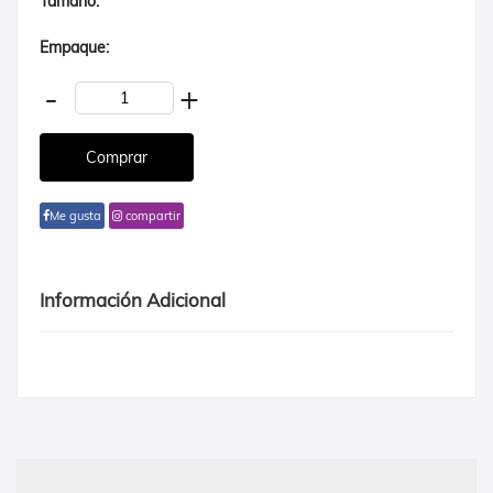
Tamaño:
Empaque:
-
+
Me gusta
compartir
Información Adicional