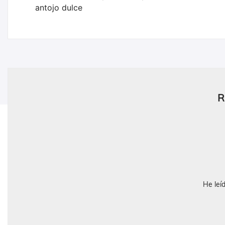
antojo dulce
R
He leí