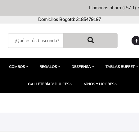
Llámanos ahora
(+57 1)
Domicilios Bogotá: 3185479197
COMBOS
REGALOS
DESPENSA
TABLAS BUFFET
GALLETERÍA Y DULCES
VINOS Y LICORES