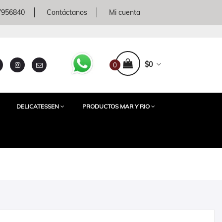
 7956840
Contáctanos
Mi cuenta
$0
0
DELICATESSEN
PRODUCTOS MAR Y RIO