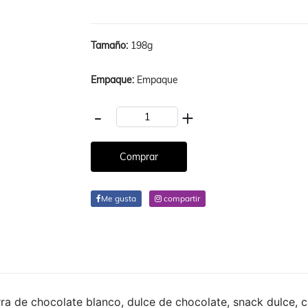
Tamaño:
198g
Empaque:
Empaque
-
+
Me gusta
compartir
a de chocolate blanco, dulce de chocolate, snack dulce, c